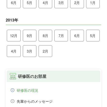
6月
5月
4月
3月
2月
1月
2013年
12月
9月
8月
7月
6月
5月
4月
3月
2月
研修医のお部屋
研修医の現況
先輩からのメッセージ