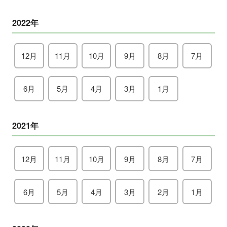
2022年
12月
11月
10月
9月
8月
7月
6月
5月
4月
3月
1月
2021年
12月
11月
10月
9月
8月
7月
6月
5月
4月
3月
2月
1月