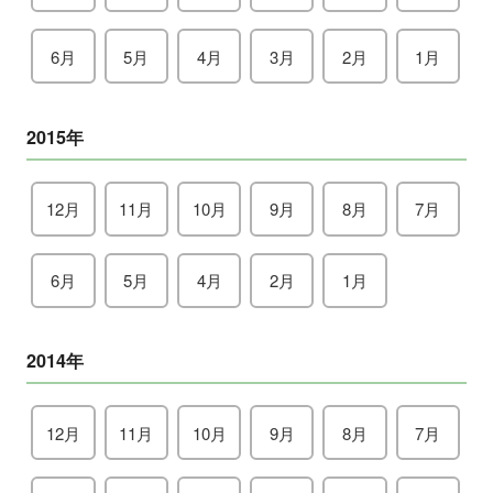
6月
5月
4月
3月
2月
1月
2015年
12月
11月
10月
9月
8月
7月
6月
5月
4月
2月
1月
2014年
12月
11月
10月
9月
8月
7月