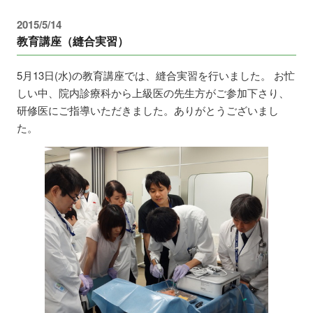
2015/5/14
教育講座（縫合実習）
5月13日(水)の教育講座では、縫合実習を行いました。 お忙
しい中、院内診療科から上級医の先生方がご参加下さり、
研修医にご指導いただきました。ありがとうございまし
た。