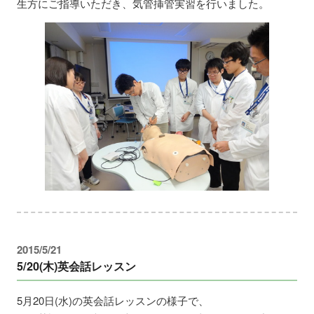
生方にご指導いただき、気管挿管実習を行いました。
2015/5/21
5/20(木)英会話レッスン
5月20日(水)の英会話レッスンの様子で、