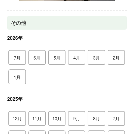
その他
2026年
7月
6月
5月
4月
3月
2月
1月
2025年
12月
11月
10月
9月
8月
7月