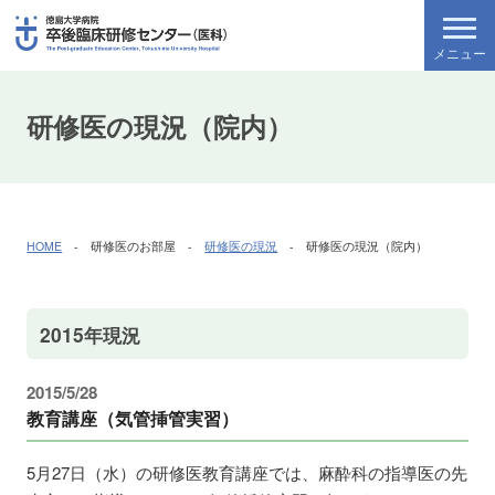
研修医の現況（院内）
HOME
- 研修医のお部屋 -
研修医の現況
- 研修医の現況（院内）
2015年現況
2015/5/28
教育講座（気管挿管実習）
5月27日（水）の研修医教育講座では、麻酔科の指導医の先