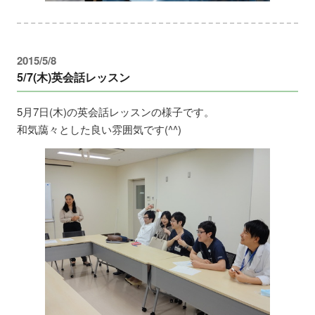
2015/5/8
5/7(木)英会話レッスン
5月7日(木)の英会話レッスンの様子です。
和気藹々とした良い雰囲気です(^^)