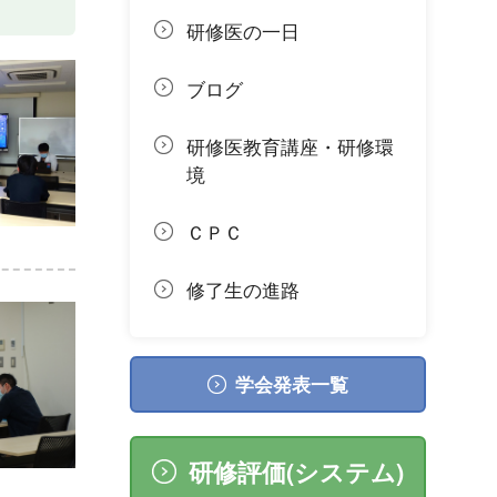
研修医の一日
ブログ
研修医教育講座・研修環
境
ＣＰＣ
修了生の進路
学会発表一覧
研修評価(システム)