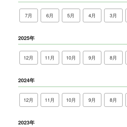
7月
6月
5月
4月
3月
2025年
12月
11月
10月
9月
8月
2024年
12月
11月
10月
9月
8月
2023年