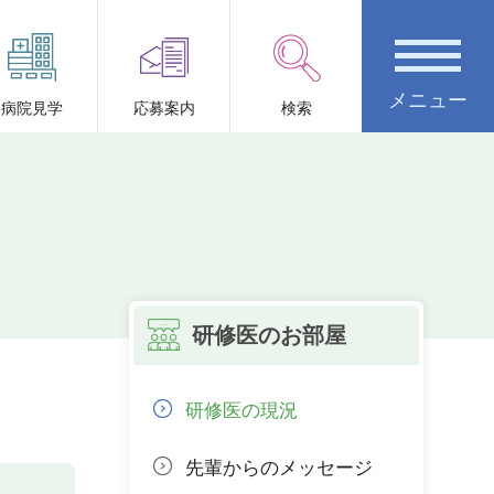
病院見学
応募案内
検索
）
研修医のお部屋
研修医の現況
先輩からのメッセージ