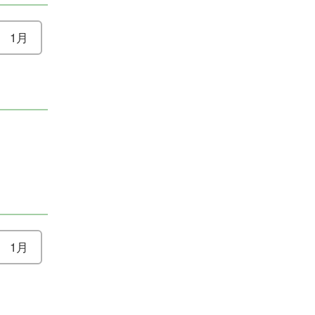
1月
1月