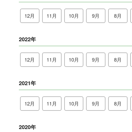
12月
11月
10月
9月
8月
2022年
12月
11月
10月
9月
8月
2021年
12月
11月
10月
9月
8月
2020年