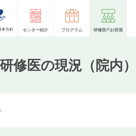
基本方針
センター紹介
プログラム
研修医
の
お部屋
研修医の現況（院内
）