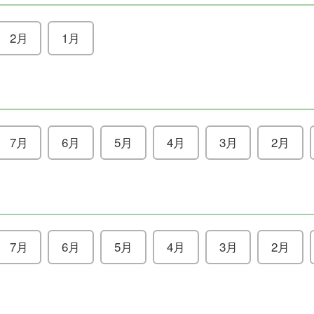
2月
1月
7月
6月
5月
4月
3月
2月
7月
6月
5月
4月
3月
2月