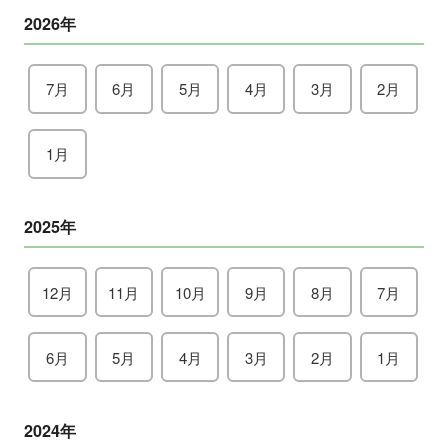
2026年
7月
6月
5月
4月
3月
2月
1月
2025年
12月
11月
10月
9月
8月
7月
6月
5月
4月
3月
2月
1月
2024年