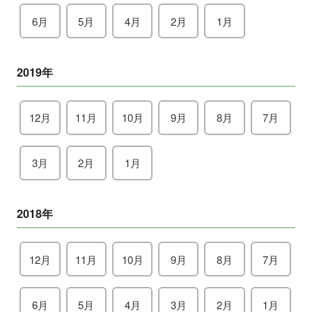
6月
5月
4月
2月
1月
2019年
12月
11月
10月
9月
8月
7月
3月
2月
1月
2018年
12月
11月
10月
9月
8月
7月
6月
5月
4月
3月
2月
1月