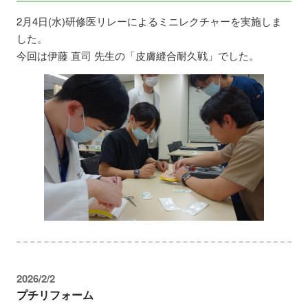
2月4日(水)研修医リレーによるミニレクチャーを実施しま
した。
今回は伊藤 直司 先生の「皮膚縫合耐久戦」でした。
2026/2/2
プチリフォーム