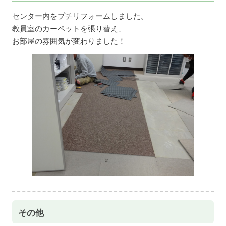
センター内をプチリフォームしました。
教員室のカーペットを張り替え、
お部屋の雰囲気が変わりました！
その他