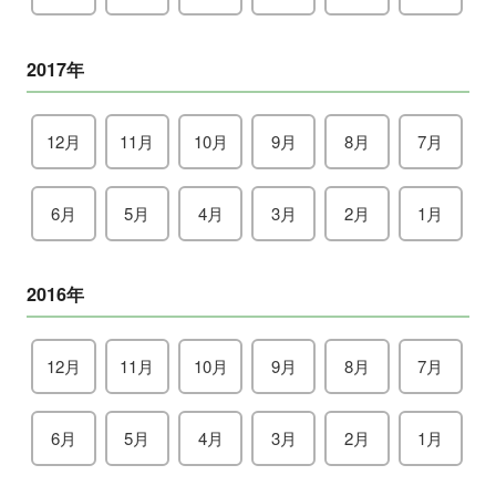
2017年
12月
11月
10月
9月
8月
7月
6月
5月
4月
3月
2月
1月
2016年
12月
11月
10月
9月
8月
7月
6月
5月
4月
3月
2月
1月