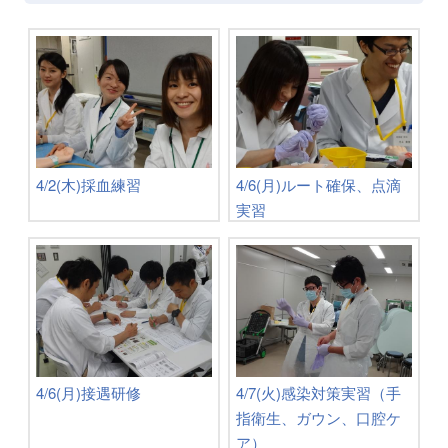
4/2(木)採血練習
4/6(月)ルート確保、点滴
実習
4/6(月)接遇研修
4/7(火)感染対策実習（手
指衛生、ガウン、口腔ケ
ア）