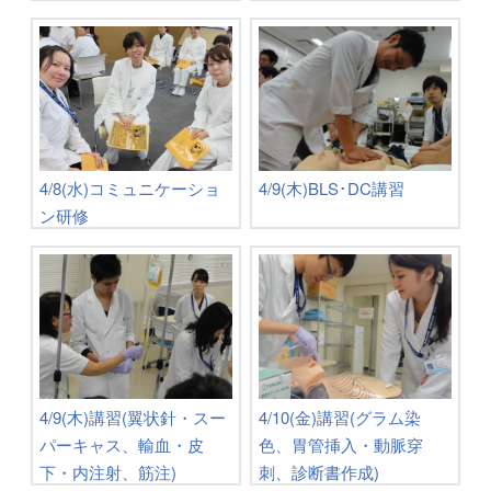
4/8(水)コミュニケーショ
4/9(木)BLS･DC講習
ン研修
4/9(木)講習(翼状針・スー
4/10(金)講習(グラム染
パーキャス、輸血・皮
色、胃管挿入・動脈穿
下・内注射、筋注)
刺、診断書作成)