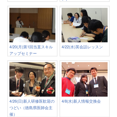
4/20(月)第1回当直スキル
4/22(水)英会話レッスン
アップセミナー
4/8(水)新人情報交換会
4/26(日)新人研修医歓迎の
つどい（徳島県医師会主
催）