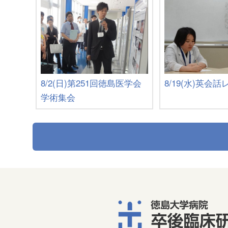
8/2(日)第251回徳島医学会
8/19(水)英会
学術集会