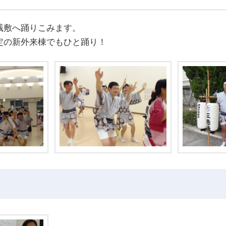
桟敷へ踊りこみます。
定の新外来棟でもひと踊り！