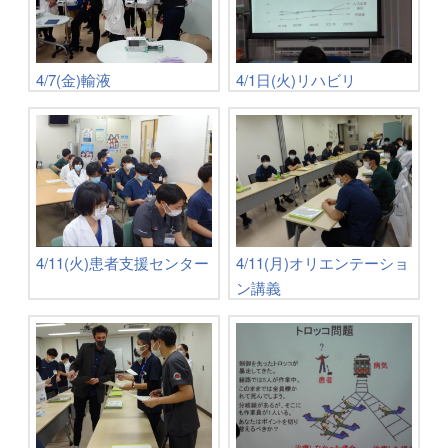
4/7(金)輸液
4/1日(火)リハビリ
4/11(火)患者支援センター
4/11(月)オリエンテーショ
ン講義