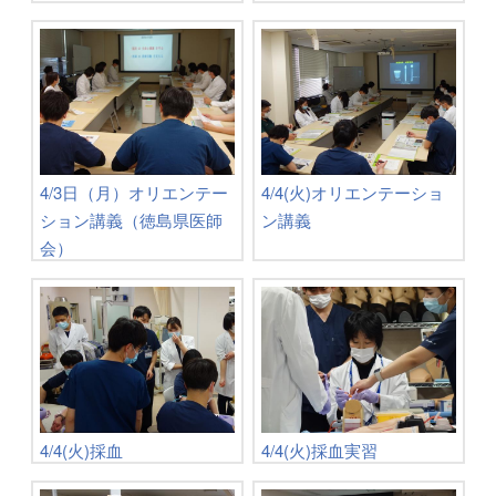
4/3日（月）オリエンテー
4/4(火)オリエンテーショ
ション講義（徳島県医師
ン講義
会）
4/4(火)採血
4/4(火)採血実習