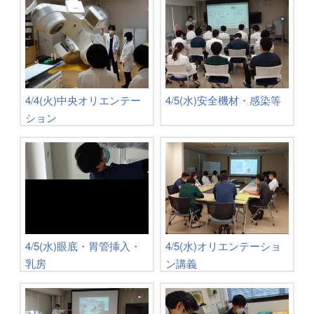
4/4(火)中央オリエンテー
4/5(水)安全機材・感染等
ション
4/5(水)眼底・胃管挿入・
4/5(水)オリエンテーショ
乳房
ン講義