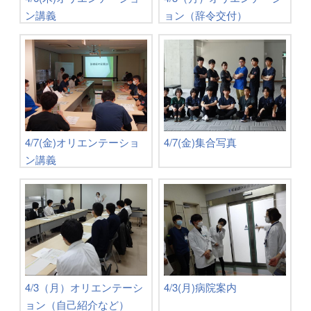
ン講義
ョン（辞令交付）
4/7(金)オリエンテーショ
4/7(金)集合写真
ン講義
4/3（月）オリエンテーシ
4/3(月)病院案内
ョン（自己紹介など）