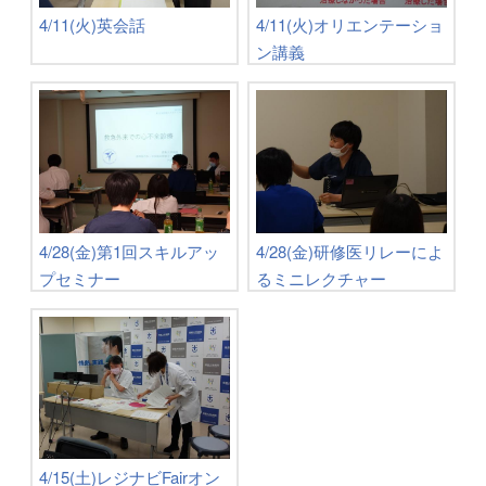
4/11(火)英会話
4/11(火)オリエンテーショ
ン講義
4/28(金)第1回スキルアッ
4/28(金)研修医リレーによ
プセミナー
るミニレクチャー
4/15(土)レジナビFairオン