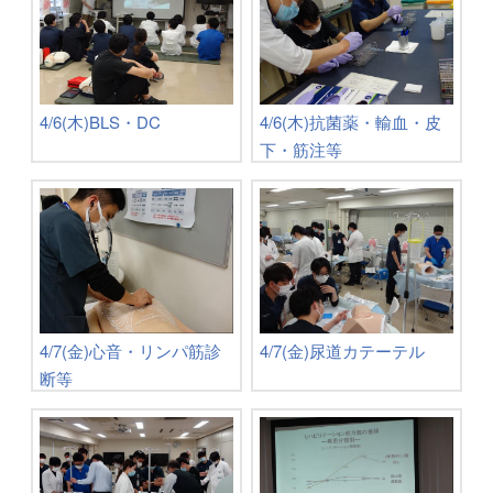
4/6(木)BLS・DC
4/6(木)抗菌薬・輸血・皮
下・筋注等
4/7(金)心音・リンパ筋診
4/7(金)尿道カテーテル
断等