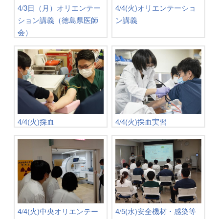
4/3日（月）オリエンテー
4/4(火)オリエンテーショ
ション講義（徳島県医師
ン講義
会）
4/4(火)採血
4/4(火)採血実習
4/4(火)中央オリエンテー
4/5(水)安全機材・感染等