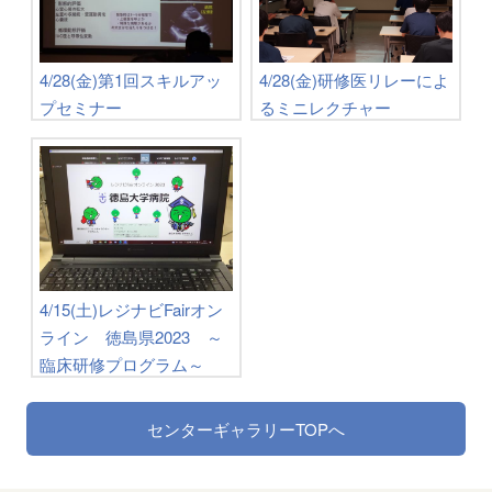
4/28(金)第1回スキルアッ
4/28(金)研修医リレーによ
プセミナー
るミニレクチャー
4/15(土)レジナビFairオン
ライン 徳島県2023 ～
臨床研修プログラム～
センターギャラリーTOPへ