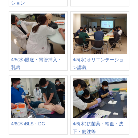
ション
4/5(水)眼底・胃管挿入・
4/5(水)オリエンテーショ
乳房
ン講義
4/6(木)BLS・DC
4/6(木)抗菌薬・輸血・皮
下・筋注等