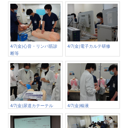
4/7(金)心音・リンパ筋診
4/7(金)電子カルテ研修
断等
4/7(金)尿道カテーテル
4/7(金)輸液