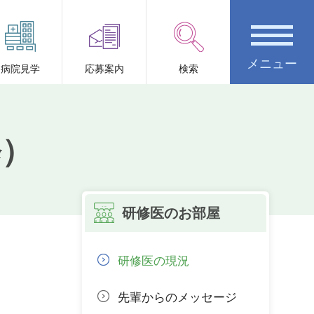
病院見学
応募案内
検索
修）
研修医のお部屋
研修医の現況
先輩からのメッセージ