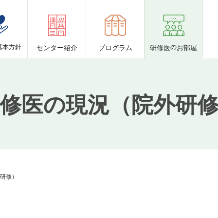
基本方針
センター紹介
プログラム
研修医
の
お部屋
修医の現況（院外研
研修）