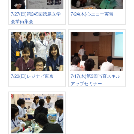
7/27(日)第249回徳島医学
7/24(木)心エコー実習
会学術集会
7/20(日)レジナビ東京
7/17(木)第3回当直スキル
アップセミナー