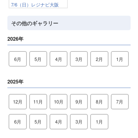
7/6（日）レジナビ大阪
その他のギャラリー
2026年
6月
5月
4月
3月
2月
1月
2025年
12月
11月
10月
9月
8月
7月
6月
5月
4月
3月
1月