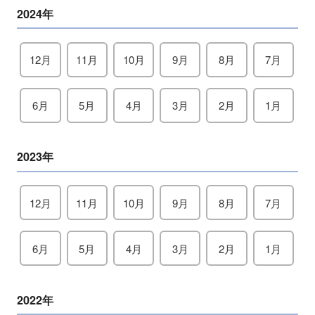
2024年
12月
11月
10月
9月
8月
7月
6月
5月
4月
3月
2月
1月
2023年
12月
11月
10月
9月
8月
7月
6月
5月
4月
3月
2月
1月
2022年