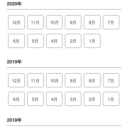
2020年
12月
11月
10月
9月
8月
7月
6月
5月
4月
2月
1月
2019年
12月
11月
10月
9月
8月
7月
6月
5月
4月
3月
2月
1月
2018年