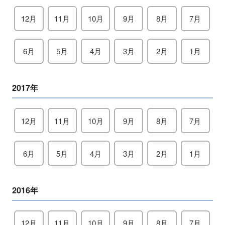
12月
11月
10月
9月
8月
7月
6月
5月
4月
3月
2月
1月
2017年
12月
11月
10月
9月
8月
7月
6月
5月
4月
3月
2月
1月
2016年
12月
11月
10月
9月
8月
7月