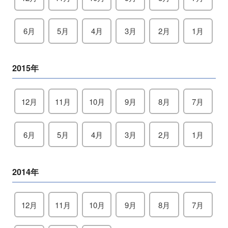
6月
5月
4月
3月
2月
1月
2015年
12月
11月
10月
9月
8月
7月
6月
5月
4月
3月
2月
1月
2014年
12月
11月
10月
9月
8月
7月