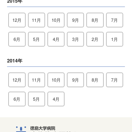
2015年
12月
11月
10月
9月
8月
7月
6月
5月
4月
3月
2月
1月
2014年
12月
11月
10月
9月
8月
7月
6月
5月
4月