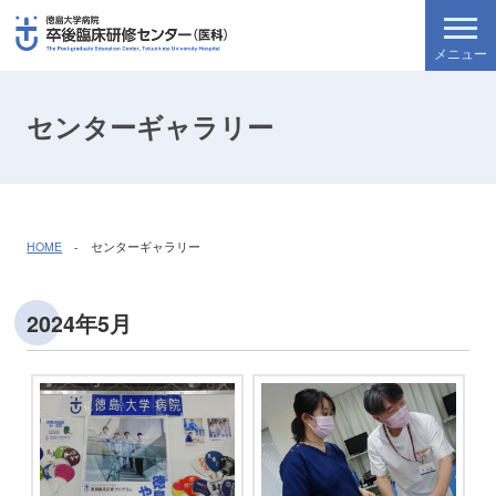
センターギャラリー
HOME
- センターギャラリー
2024年5月