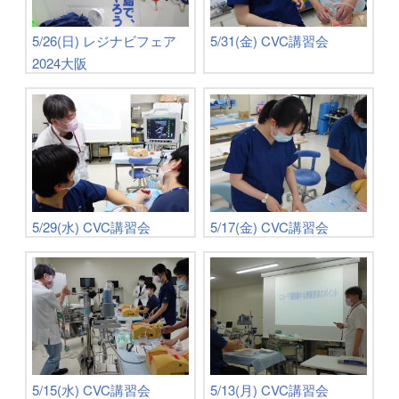
5/26(日) レジナビフェア
5/31(金) CVC講習会
2024大阪
5/29(水) CVC講習会
5/17(金) CVC講習会
5/15(水) CVC講習会
5/13(月) CVC講習会