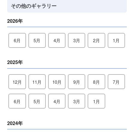
その他のギャラリー
2026年
6月
5月
4月
3月
2月
1月
2025年
12月
11月
10月
9月
8月
7月
6月
5月
4月
3月
1月
2024年