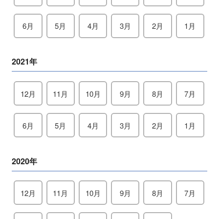
6月
5月
4月
3月
2月
1月
2021年
12月
11月
10月
9月
8月
7月
6月
5月
4月
3月
2月
1月
2020年
12月
11月
10月
9月
8月
7月