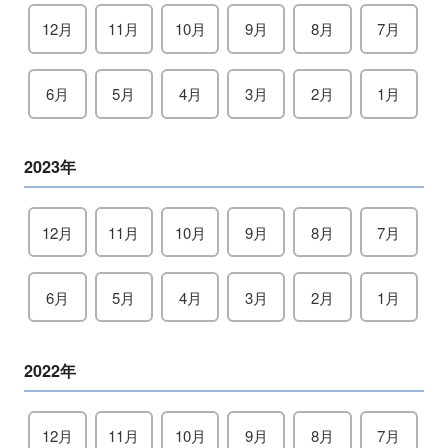
12月
11月
10月
9月
8月
7月
6月
5月
4月
3月
2月
1月
2023年
12月
11月
10月
9月
8月
7月
6月
5月
4月
3月
2月
1月
2022年
12月
11月
10月
9月
8月
7月