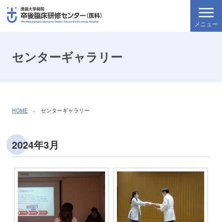
センターギャラリー
HOME
- センターギャラリー
2024年3月