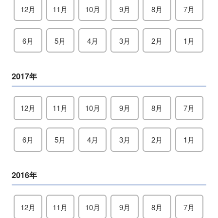
12月
11月
10月
9月
8月
7月
6月
5月
4月
3月
2月
1月
2017年
12月
11月
10月
9月
8月
7月
6月
5月
4月
3月
2月
1月
2016年
12月
11月
10月
9月
8月
7月