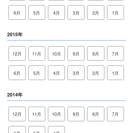
6月
5月
4月
3月
2月
1月
2015年
12月
11月
10月
9月
8月
7月
6月
5月
4月
3月
2月
1月
2014年
12月
11月
10月
9月
8月
7月