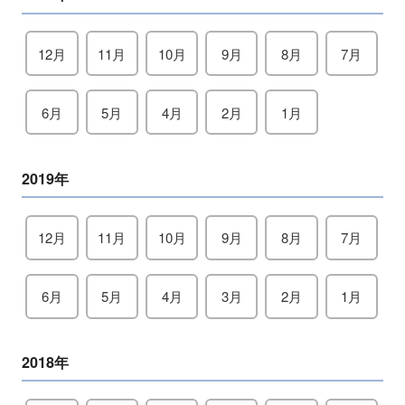
12月
11月
10月
9月
8月
7月
6月
5月
4月
2月
1月
2019年
12月
11月
10月
9月
8月
7月
6月
5月
4月
3月
2月
1月
2018年